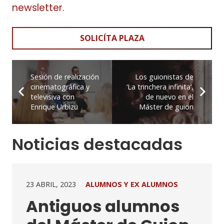
newsletter
.
SOLICÍTA PLAZA
Sesión de realización
Los guionistas de
cinematográfica y
‘La trinchera infinita’,
televisiva con
de nuevo en el
Enrique Urbizu
Máster de guion
Noticias destacadas
23 ABRIL, 2023
ALUMNOS Y EX ALUMNOS
Antiguos alumnos