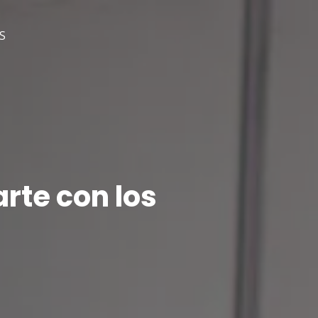
S
rte con los