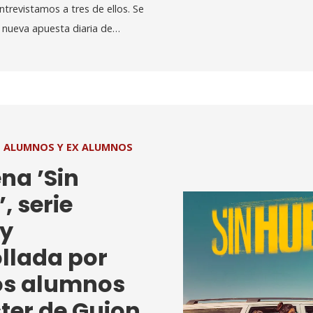
ntrevistamos a tres de ellos. Se
s, nueva apuesta diaria de…
ALUMNOS Y EX ALUMNOS
ena ’Sin
, serie
 y
llada por
os alumnos
ter de Guion