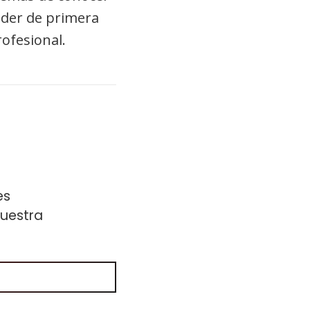
nder de primera
rofesional.
es
nuestra