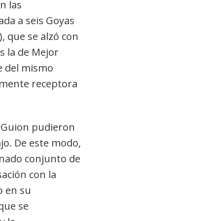
n las
da a seis Goyas
), que se alzó con
s la de Mejor
je del mismo
lmente receptora
e Guion pudieron
jo. De este modo,
onado conjunto de
ación con la
o en su
 que se