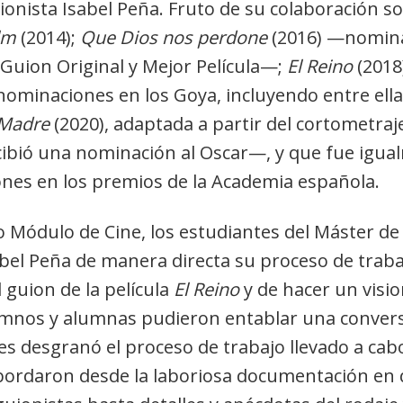
ionista Isabel Peña. Fruto de su colaboración so
lm
(2014);
Que Dios nos perdone
(2016) —nomina
Guion Original y Mejor Película—;
El Reino
(2018
 nominaciones en los Goya, incluyendo entre ella
Madre
(2020), adaptada a partir del cortometra
cibió una nominación al Oscar—, y que fue igua
nes en los premios de la Academia española.
 Módulo de Cine, los estudiantes del Máster d
bel Peña de manera directa su proceso de traba
 guion de la película
El Reino
y de hacer un visi
alumnos y alumnas pudieron entablar una convers
les desgranó el proceso de trabajo llevado a cab
 abordaron desde la laboriosa documentación en