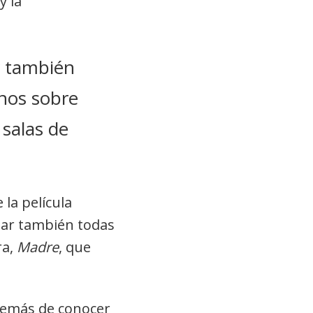
y la
r también
mnos sobre
 salas de
 la película
tar también todas
ra,
Madre
, que
además de conocer