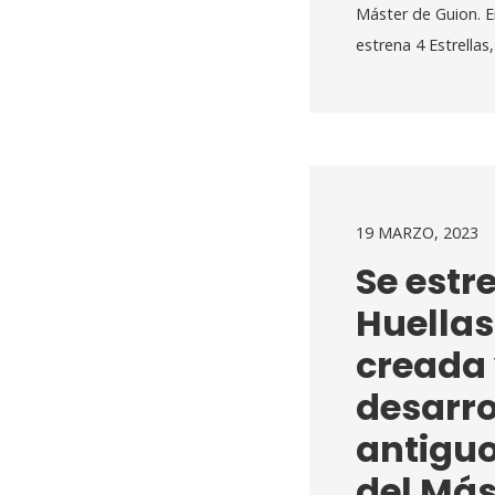
Máster de Guion. E
estrena 4 Estrella
19 MARZO, 2023
Se estr
Huellas’
creada
desarro
antigu
del Más