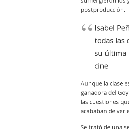
sumergieron los g
postproducción.
Isabel Pe
todas las
su última
cine
Aunque la clase e
ganadora del Goya
las cuestiones qu
acababan de ver e
Se trató de una s