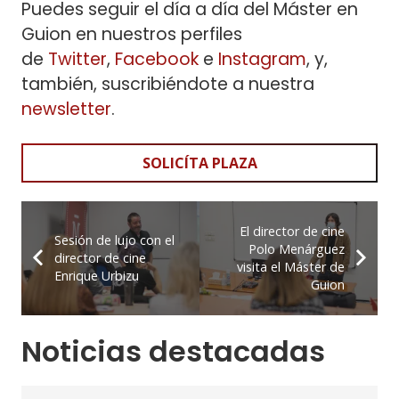
Puedes seguir el día a día del Máster en
Guion en nuestros perfiles
de
Twitter
,
Facebook
e
Instagram
, y,
también, suscribiéndote a nuestra
newsletter
.
SOLICÍTA PLAZA
El director de cine
Sesión de lujo con el
Polo Menárguez
director de cine
visita el Máster de
Enrique Urbizu
Guion
Noticias destacadas