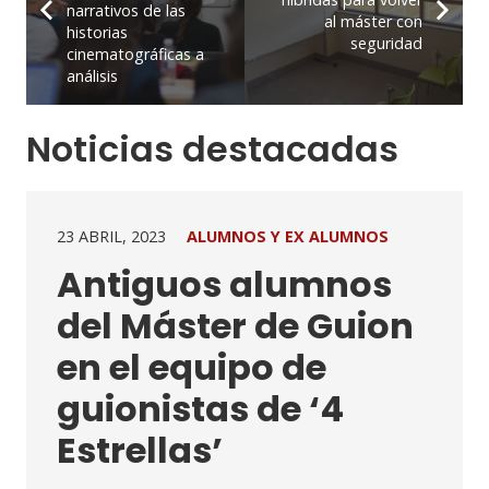
narrativos de las
al máster con
historias
seguridad
cinematográficas a
análisis
Noticias destacadas
23 ABRIL, 2023
ALUMNOS Y EX ALUMNOS
Antiguos alumnos
del Máster de Guion
en el equipo de
guionistas de ‘4
Estrellas’